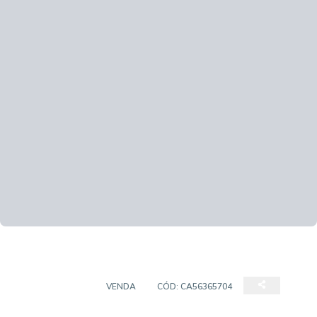
APARTAMENTO
VENDA
CÓD:
CA56365704