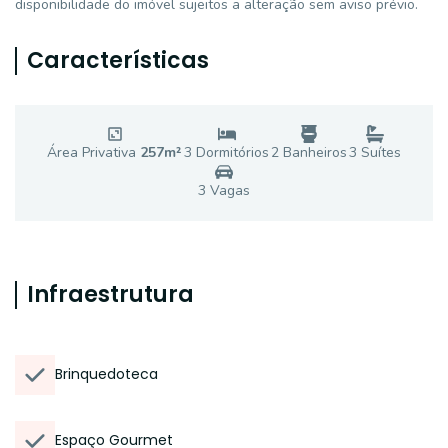
disponibilidade do imóvel sujeitos a alteração sem aviso prévio.
Características
Área Privativa
257
m²
3
Dormitório
s
2
Banheiro
s
3
Suíte
s
3
Vaga
s
Infraestrutura
Brinquedoteca
Espaço Gourmet