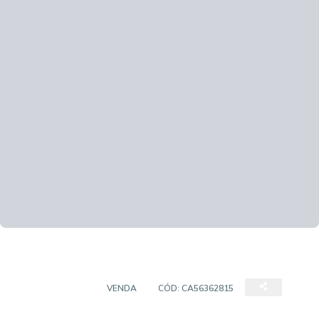
APARTAMENTO
VENDA
CÓD:
CA56362815