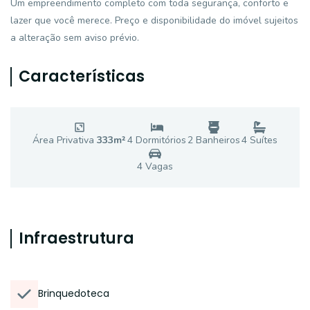
Um empreendimento completo com toda segurança, conforto e
lazer que você merece. Preço e disponibilidade do imóvel sujeitos
a alteração sem aviso prévio.
Características
Área Privativa
333
m²
4
Dormitório
s
2
Banheiro
s
4
Suíte
s
4
Vaga
s
Infraestrutura
Brinquedoteca