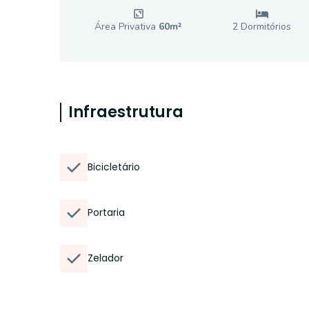
Área Privativa
60
m²
2
Dormitório
s
Infraestrutura
Bicicletário
Portaria
Zelador