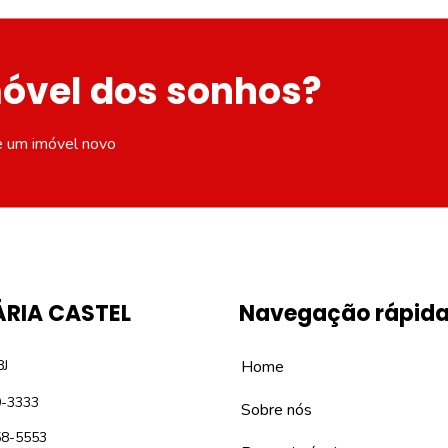
móvel dos sonhos?
e um imóvel novo
ÁRIA CASTEL
Navegação rápid
8J
Home
0-3333
Sobre nós
58-5553