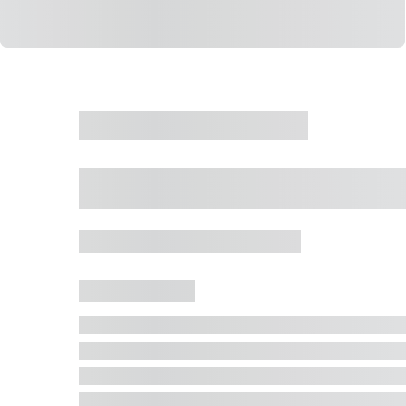
CASA
VENDA
CÓD: 19327
Casa 5 Dormitórios 
Jurerê Internacional, Florianópolis - SC