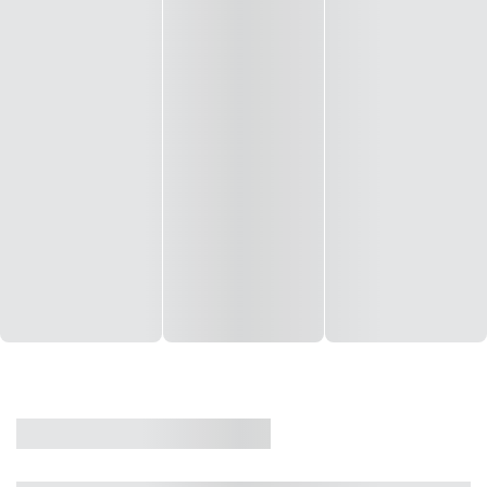
CASA
VENDA
CÓD: 19327