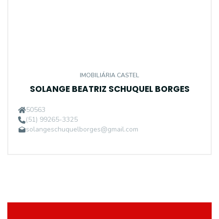
IMOBILIÁRIA CASTEL
SOLANGE BEATRIZ SCHUQUEL BORGES
50563
(51) 99265-3325
solangeschuquelborges@gmail.com