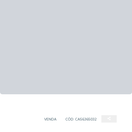
APARTAMENTO
VENDA
CÓD:
CA56365032