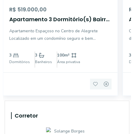
R$ 519.000,00
R
Apartamento 3 Dormitório(s) Bairro
A
Centro
C
Apartamento Espaçoso no Centro de Alegrete
Co
Localizado em um condomínio seguro e bem
do
estruturado, este apartamento de 3 dormitórios
panorâmi
oferece tudo o que você precisa para viver com
in
3
3
100
m²
3
qualidade. Com uma suíte confortável e dois quartos
po
Dormitórios
Banheiros
Área privativa
Do
adicionais, há espaço
su
Corretor