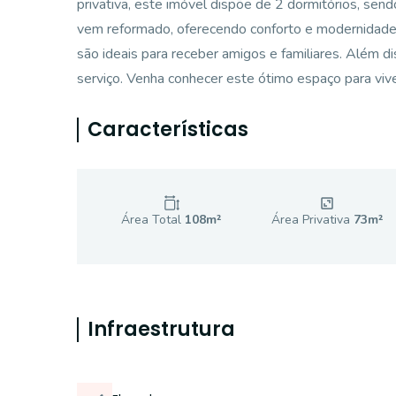
privativa, este imóvel dispõe de 2 dormitórios, sen
vem reformado, oferecendo conforto e modernidade. 
são ideais para receber amigos e familiares. Além d
serviço. Venha conhecer este ótimo espaço para vive
Características
Área Total
108
m²
Área Privativa
73
m²
Infraestrutura