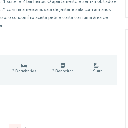
do 1 suíte, e 2 banheiros. O apartamento é semi-mobiliado e
A cozinha americana, sala de jantar e sala com armários
isso, o condomínio aceita pets e conta com uma área de
r!
2
Dormitório
s
2
Banheiro
s
1
Suíte