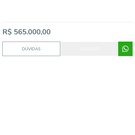
R$ 565.000,00
DÚVIDAS
AGENDAR
Imóveis semelhantes
CA56366486