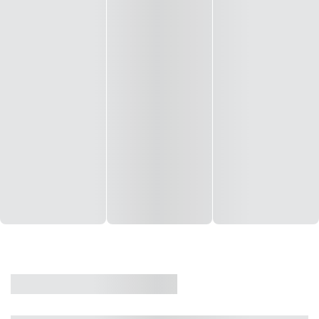
CASA
VENDA
CÓD: 19327