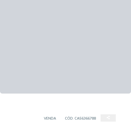
APARTAMENTO
VENDA
CÓD:
CA56366788