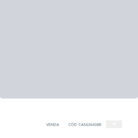
APARTAMENTO
VENDA
CÓD:
CA56364388