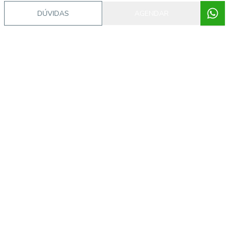
DÚVIDAS
AGENDAR
Imóveis semelhantes
CA56364390
Cidade Baixa, Porto Alegre - RS