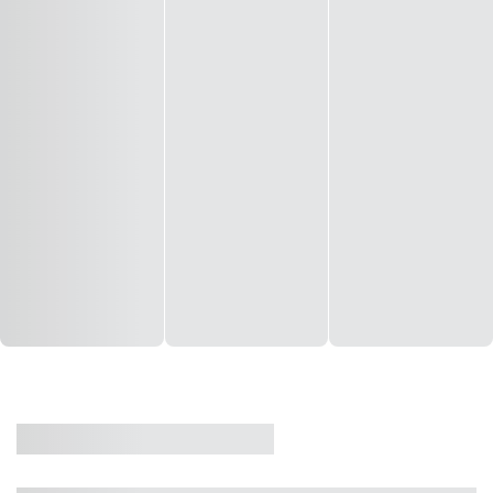
CASA
VENDA
CÓD: 19327