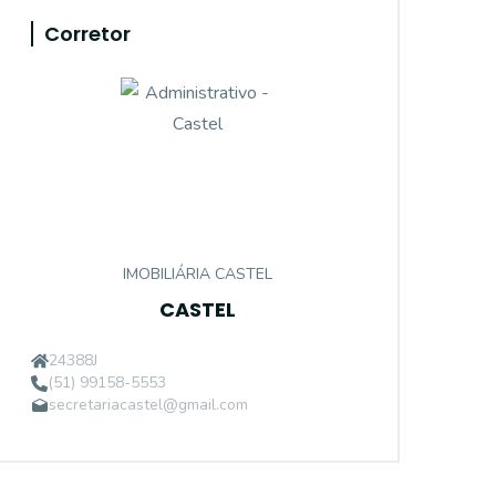
Corretor
IMOBILIÁRIA CASTEL
CASTEL
24388J
(51) 99158-5553
secretariacastel@gmail.com