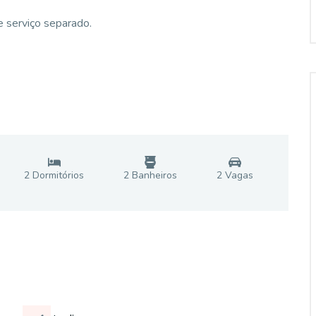
 serviço separado.
2
Dormitório
s
2
Banheiro
s
2
Vaga
s