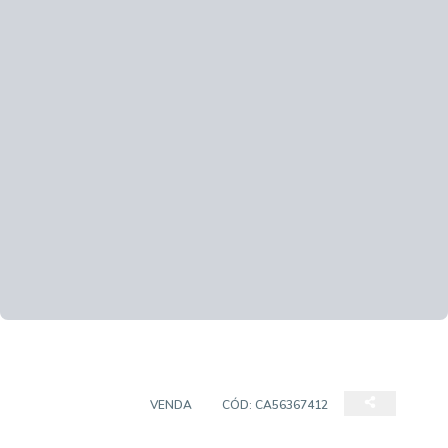
APARTAMENTO
VENDA
CÓD:
CA56367412