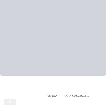
APARTAMENTO DUPLEX
VENDA
CÓD:
CA56366316