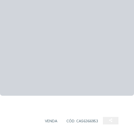
APARTAMENTO
VENDA
CÓD:
CA56366953