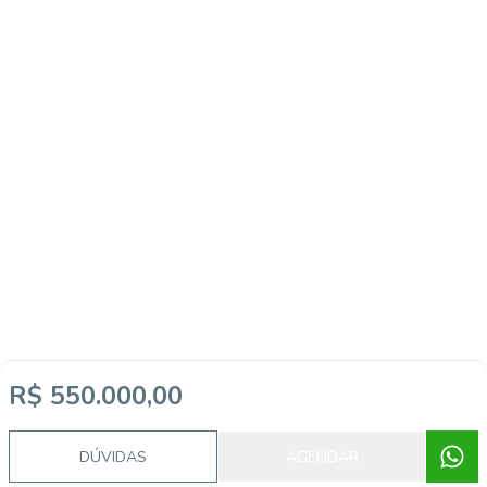
Imóveis semelhantes
R$ 550.000,00
DÚVIDAS
AGENDAR
CA56367230