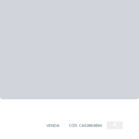
APARTAMENTO
VENDA
CÓD:
CA50864894