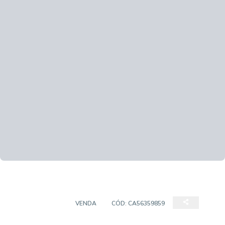
APARTAMENTO
VENDA
CÓD:
CA56359859