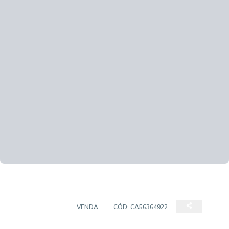
APARTAMENTO
VENDA
CÓD:
CA56364922