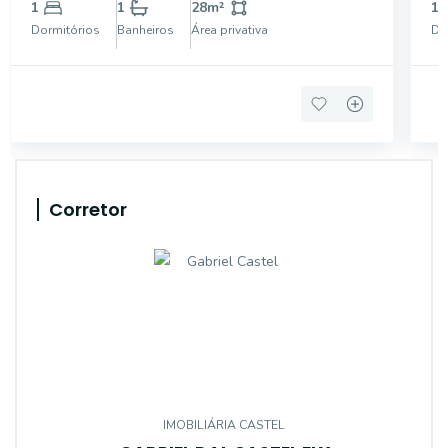
aviso prévio.
av
1
1
28
m²
1
Dormitórios
Banheiros
Área privativa
Do
Corretor
IMOBILIÁRIA CASTEL