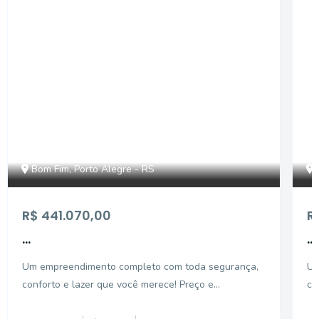
CA56366383
Bom Fim, Porto Alegre - RS
R$ 441.070,00
R
...
...
Um empreendimento completo com toda segurança,
Um
conforto e lazer que você merece! Preço e
co
disponibilidade do imóvel sujeitos a alteração sem
di