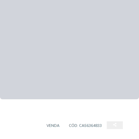
APARTAMENTO
VENDA
CÓD:
CA56364833