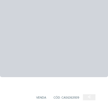
APARTAMENTO
VENDA
CÓD:
CA56363939