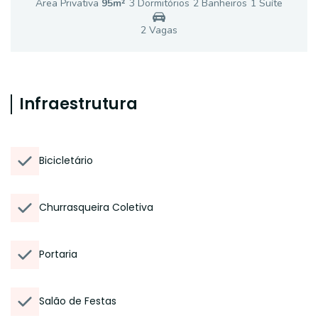
Área Privativa
95
m²
3
Dormitório
s
2
Banheiro
s
1
Suíte
2
Vaga
s
Infraestrutura
Bicicletário
Churrasqueira Coletiva
Portaria
Salão de Festas