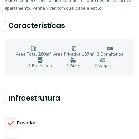
visita e conhecer pessoalmente todos os detalhes desse incrível
apartamento. Venha viver com qualidade e estilo!
Características
Área Total
200
m²
Área Privativa
137
m²
3
Dormitório
s
2
Banheiro
s
1
Suíte
2
Vaga
s
Infraestrutura
Elevador