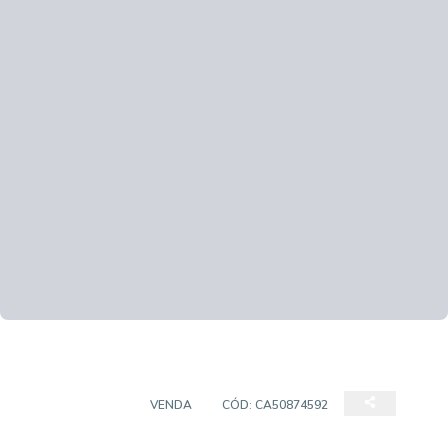
APARTAMENTO
VENDA
CÓD:
CA50874592