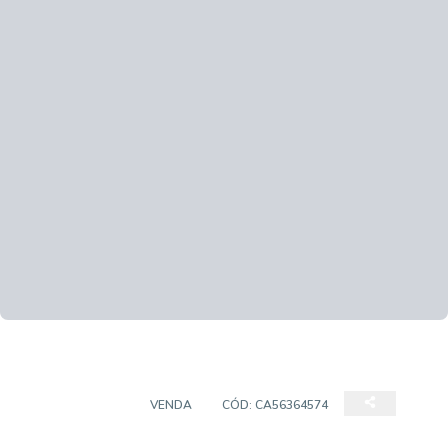
APARTAMENTO
VENDA
CÓD:
CA56364574