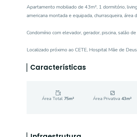
Apartamento mobiliado de 43m², 1 dormitório, living
americana montada e equipada, churrasqueira, área 
Condomínio com elevador, gerador, piscina, salão de f
Localizado próximo ao CETE, Hospital Mãe de Deus, 
Características
Área Total
75
m²
Área Privativa
43
m²
Infraestrutura