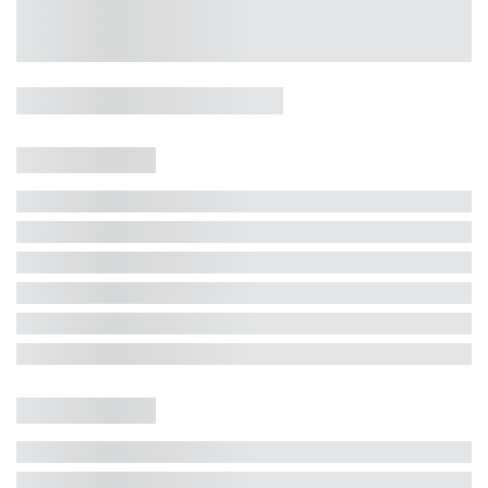
Casa 5 Dormitórios e Jacuzzi -
Jurerê
Jurerê Internacional, Florianópolis - SC