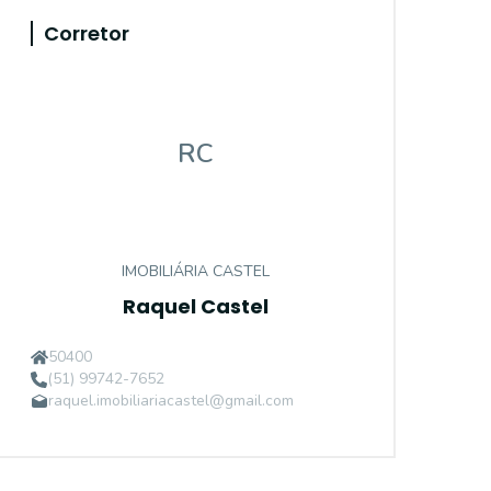
Corretor
RC
IMOBILIÁRIA CASTEL
Raquel Castel
50400
(51) 99742-7652
raquel.imobiliariacastel@gmail.com