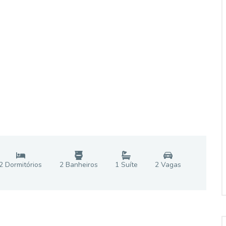
2
Dormitório
s
2
Banheiro
s
1
Suíte
2
Vaga
s