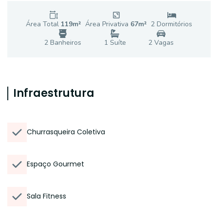
Área Total
119
m²
Área Privativa
67
m²
2
Dormitório
s
2
Banheiro
s
1
Suíte
2
Vaga
s
Infraestrutura
Churrasqueira Coletiva
Espaço Gourmet
Sala Fitness