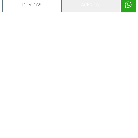
DÚVIDAS
AGENDAR
Imóveis semelhantes
CA56369732