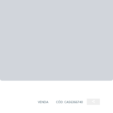
APARTAMENTO
VENDA
CÓD:
CA56366740