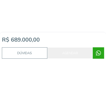
R$ 689.000,00
DÚVIDAS
AGENDAR
Imóveis semelhantes
CA56363676