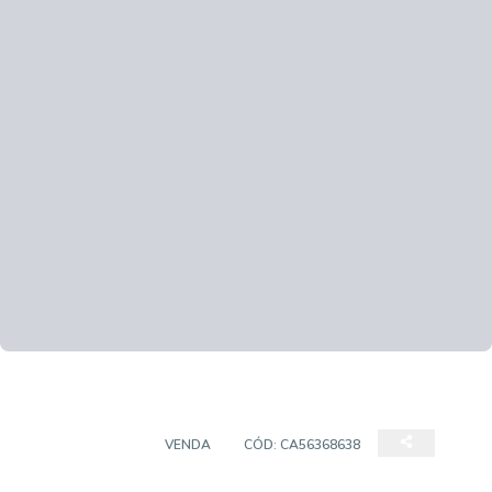
APARTAMENTO
VENDA
CÓD:
CA56368638