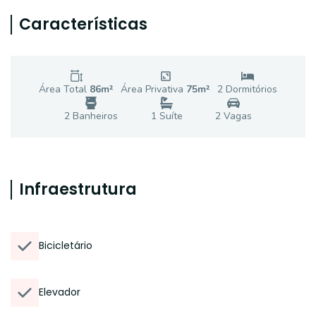
Características
Área Total
86
m²
Área Privativa
75
m²
2
Dormitório
s
2
Banheiro
s
1
Suíte
2
Vaga
s
Infraestrutura
Bicicletário
Elevador