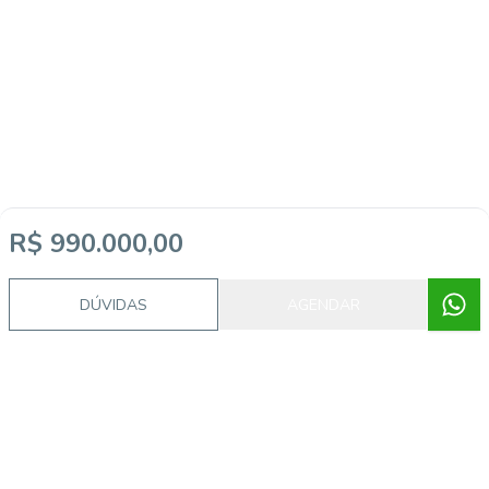
R$ 990.000,00
Imóveis semelhantes
DÚVIDAS
AGENDAR
CA56369727