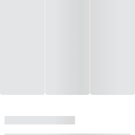
CASA
VENDA
CÓD: 19327