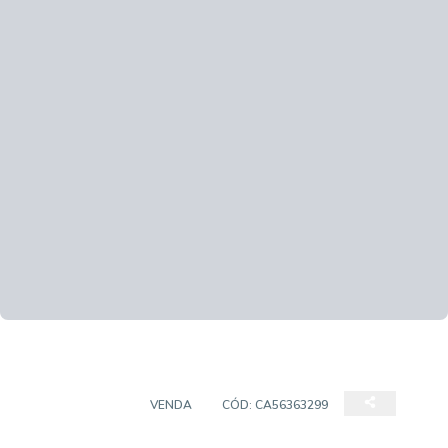
APARTAMENTO
VENDA
CÓD:
CA56363299