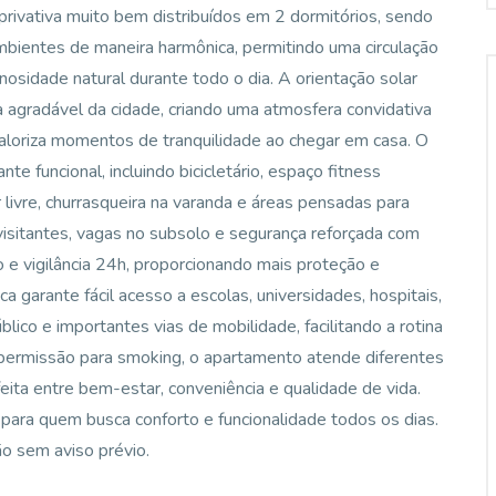
rivativa muito bem distribuídos em 2 dormitórios, sendo
mbientes de maneira harmônica, permitindo uma circulação
osidade natural durante todo o dia. A orientação solar
 agradável da cidade, criando uma atmosfera convidativa
aloriza momentos de tranquilidade ao chegar em casa. O
e funcional, incluindo bicicletário, espaço fitness
r livre, churrasqueira na varanda e áreas pensadas para
isitantes, vagas no subsolo e segurança reforçada com
 e vigilância 24h, proporcionando mais proteção e
a garante fácil acesso a escolas, universidades, hospitais,
lico e importantes vias de mobilidade, facilitando a rotina
 permissão para smoking, o apartamento atende diferentes
ita entre bem-estar, conveniência e qualidade de vida.
para quem busca conforto e funcionalidade todos os dias.
ão sem aviso prévio.