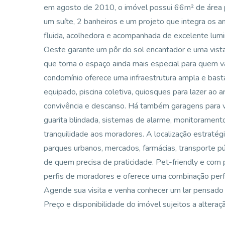
em agosto de 2010, o imóvel possui 66m² de área p
um suíte, 2 banheiros e um projeto que integra os a
fluida, acolhedora e acompanhada de excelente lumin
Oeste garante um pôr do sol encantador e uma vista
que torna o espaço ainda mais especial para quem v
condomínio oferece uma infraestrutura ampla e bastant
equipado, piscina coletiva, quiosques para lazer ao a
convivência e descanso. Há também garagens para v
guarita blindada, sistemas de alarme, monitoramento
tranquilidade aos moradores. A localização estratégic
parques urbanos, mercados, farmácias, transporte púb
de quem precisa de praticidade. Pet-friendly e com
perfis de moradores e oferece uma combinação perfe
Agende sua visita e venha conhecer um lar pensado 
Preço e disponibilidade do imóvel sujeitos a alteraç