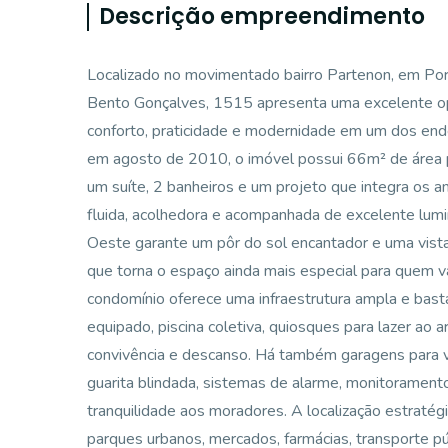
Descrição empreendimento
Localizado no movimentado bairro Partenon, em Por
Bento Gonçalves, 1515 apresenta uma excelente o
conforto, praticidade e modernidade em um dos ende
em agosto de 2010, o imóvel possui 66m² de área p
um suíte, 2 banheiros e um projeto que integra os a
fluida, acolhedora e acompanhada de excelente lumin
Oeste garante um pôr do sol encantador e uma vista
que torna o espaço ainda mais especial para quem v
condomínio oferece uma infraestrutura ampla e bastant
equipado, piscina coletiva, quiosques para lazer ao a
convivência e descanso. Há também garagens para v
guarita blindada, sistemas de alarme, monitoramento
tranquilidade aos moradores. A localização estratégic
parques urbanos, mercados, farmácias, transporte púb