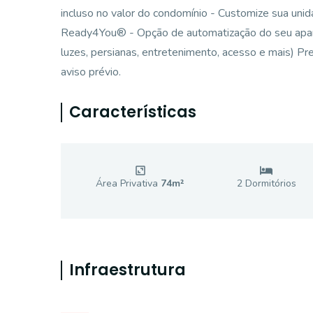
incluso no valor do condomínio - Customize sua uni
Ready4You® - Opção de automatização do seu apart
luzes, persianas, entretenimento, acesso e mais) Pr
aviso prévio.
Características
Área Privativa
74
m²
2
Dormitório
s
Infraestrutura