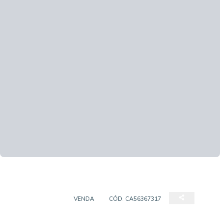
APARTAMENTO
VENDA
CÓD:
CA56367317