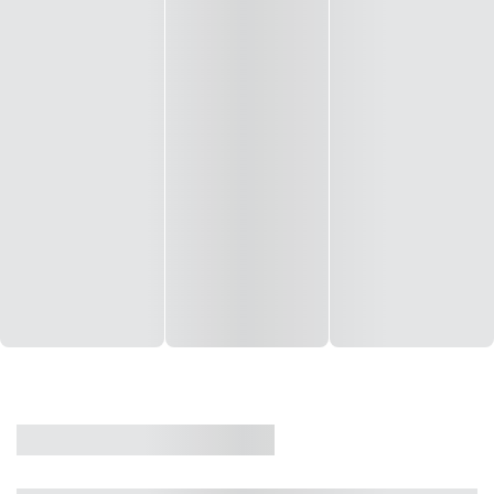
CASA
VENDA
CÓD: 19327