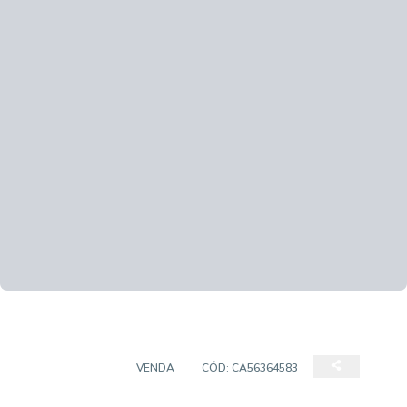
APARTAMENTO
VENDA
CÓD:
CA56364583