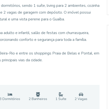
rmitórios, sendo 1 suíte, living para 2 ambientes, cozinha
al e 2 vagas de garagem com depósito. O imóvel possui
tural e uma vista perene para o Guaíba.
a adulto e infantil, salão de festas com churrasqueira,
orcionando conforto e segurança para toda a família.
 Beira-Rio e entre os shoppings Praia de Belas e Pontal, em
 principais vias da cidade.
3
Dormitório
s
2
Banheiro
s
1
Suíte
2
Vaga
s