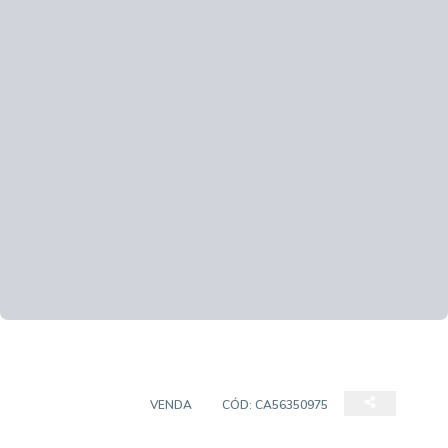
APARTAMENTO
VENDA
CÓD:
CA56350975