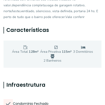
valor,dependência completa,vaga de garagem rotativo,
norte/leste,ventilado, silencioso, vista definida, portaria 24 hs. E
perto de tudo que o bairro pode oferecer.Vale conferir
Características
Área Total
128
m²
Área Privativa
115
m²
3
Dormitório
s
2
Banheiro
s
Infraestrutura
Condomínio Fechado