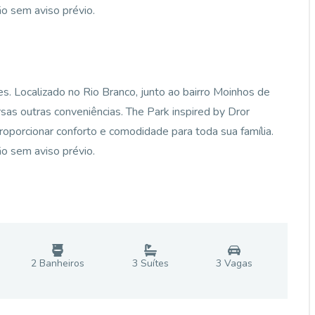
ão sem aviso prévio.
es. Localizado no Rio Branco, junto ao bairro Moinhos de
sas outras conveniências. The Park inspired by Dror
porcionar conforto e comodidade para toda sua família.
ão sem aviso prévio.
2
Banheiro
s
3
Suíte
s
3
Vaga
s