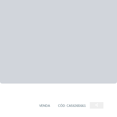
APARTAMENTO
VENDA
CÓD:
CA56365661