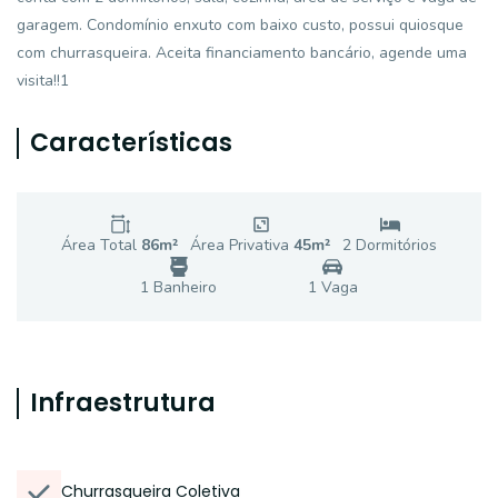
garagem. Condomínio enxuto com baixo custo, possui quiosque
com churrasqueira. Aceita financiamento bancário, agende uma
visita!!1
Características
Área Total
86
m²
Área Privativa
45
m²
2
Dormitório
s
1
Banheiro
1
Vaga
Infraestrutura
Churrasqueira Coletiva