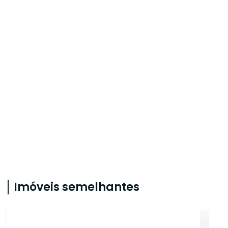
Imóveis semelhantes
CA56366063