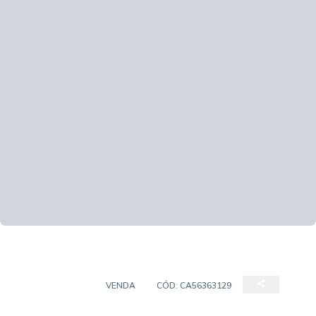
APARTAMENTO
VENDA
CÓD:
CA56363129