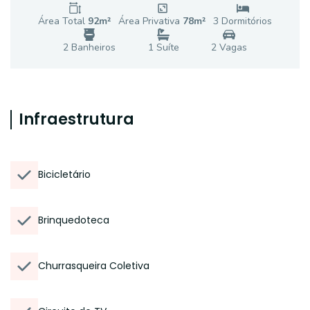
Área Total
92
m²
Área Privativa
78
m²
3
Dormitório
s
2
Banheiro
s
1
Suíte
2
Vaga
s
Infraestrutura
Bicicletário
Brinquedoteca
Churrasqueira Coletiva