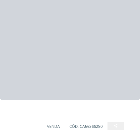
APARTAMENTO
VENDA
CÓD:
CA56366280