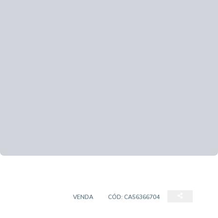
APARTAMENTO
VENDA
CÓD:
CA56366704