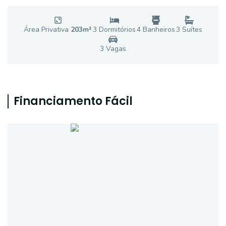
Área Privativa
203
m²
3
Dormitório
s
4
Banheiro
s
3
Suíte
s
3
Vaga
s
Financiamento Fácil