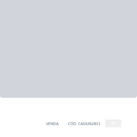
APARTAMENTO
VENDA
CÓD:
CA56362831