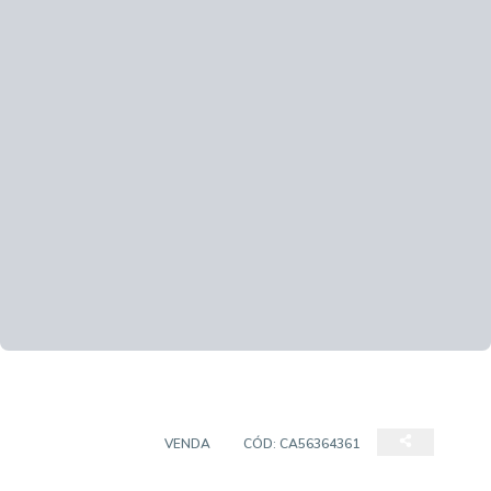
APARTAMENTO
VENDA
CÓD:
CA56364361