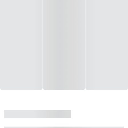
CASA
VENDA
CÓD: 19327