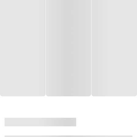
CASA
VENDA
CÓD: 19327