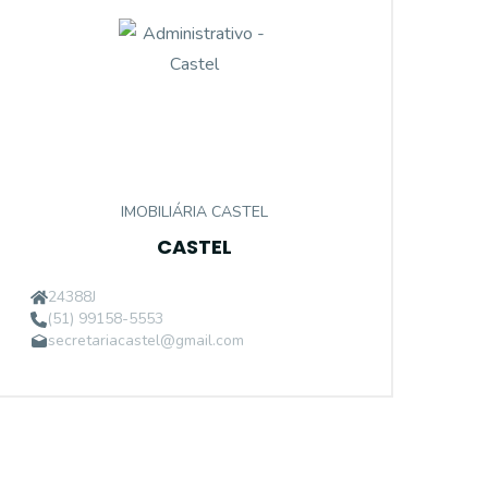
IMOBILIÁRIA CASTEL
CASTEL
24388J
(51) 99158-5553
secretariacastel@gmail.com