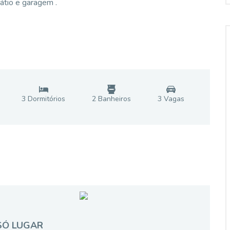
tio e garagem .
3
Dormitório
s
2
Banheiro
s
3
Vaga
s
SÓ LUGAR