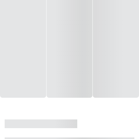
CASA
VENDA
CÓD: 19327